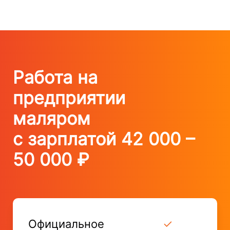
Работа на
предприятии
маляром
с зарплатой 42 000 –
50 000 ₽
Официальное
✓