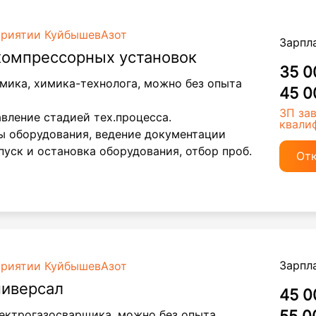
приятии КуйбышевАзот
Зарпл
компрессорных установок
35 0
мика, химика-технолога, можно без опыта
45 0
ЗП за
авление стадией тех.процесса.
квали
ы оборудования, ведение документации
пуск и остановка оборудования, отбор проб.
От
Зарпл
приятии КуйбышевАзот
ниверсал
45 0
ектрогазосварщика, можно без опыта