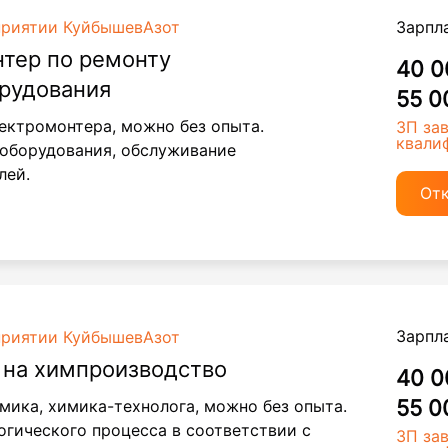
Зарпл
приятии КуйбышевАзот
тер по ремонту
40 0
орудования
55 0
ектромонтера, можно без опыта.
ЗП за
квали
оборудования, обслуживание
лей.
От
Зарпл
приятии КуйбышевАзот
 на химпроизводство
40 0
55 0
мика, химика-технолога, можно без опыта.
огического процесса в соответствии с
ЗП за