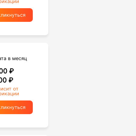
фикации
кликнуться
ата в месяц
00 ₽
00 ₽
висит от
фикации
кликнуться