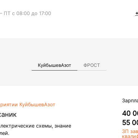
− ПТ с 08:00 до 17:00
+
КуйбышевАзот
ФРОСТ
Зарпл
приятии КуйбышевАзот
40 0
ханик
55 0
электрические схемы, знание
ЗП за
лей.
квали