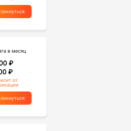
кликнуться
ата в месяц
00 ₽
00 ₽
висит от
фикации
кликнуться