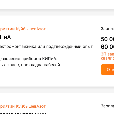
Зарпл
приятии КуйбышевАзот
ИПиА
50 0
60 0
лектромонтажника или подтвержденный опыт
ЗП за
квали
дключение приборов КИПиА.
ых трасс, прокладка кабелей.
От
Зарпл
приятии КуйбышевАзот