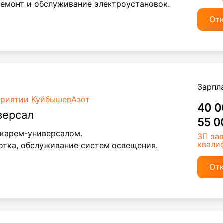
ремонт и обслуживание электроустановок.
От
Зарпл
приятии КуйбышевАзот
40 0
версал
55 0
окарем-универсалом.
ЗП за
квали
отка, обслуживание систем освещения.
От