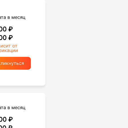
ата в месяц
00 ₽
00 ₽
висит от
фикации
кликнуться
ата в месяц
00 ₽