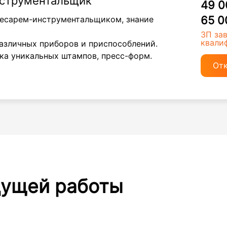
нструментальщик
49 0
65 0
есарем-инструментальщиком, знание
ЗП за
квали
азличных приборов и приспособлений.
ка уникальных штампов, пресс-форм.
От
дущей работы