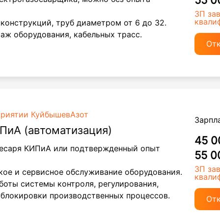
55 0
ЗП за
квали
конструкций, труб диаметром от 6 до 32.
аж оборудования, кабельных трасс.
От
приятии КуйбышевАзот
Зарпл
ПиА (автоматизация)
45 0
лесаря КИПиА или подтвержденный опыт
55 0
ЗП за
ое и сервисное обслуживание оборудования.
квали
боты системы контроля, регулирования,
 блокировки производственных процессов.
От