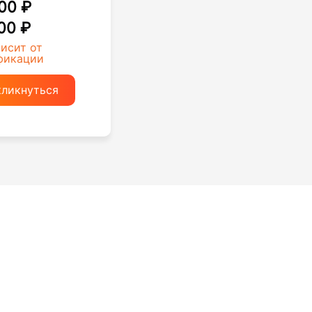
00 ₽
00 ₽
висит от
фикации
кликнуться