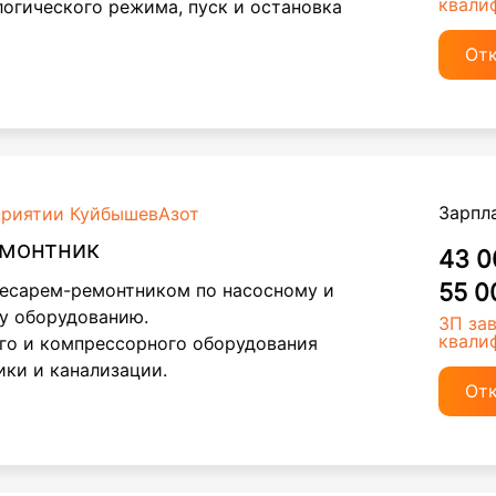
квали
огического режима, пуск и остановка
От
Зарпл
приятии КуйбышевАзот
емонтник
43 0
55 0
есарем-ремонтником по насосному и
у оборудованию.
ЗП за
квали
го и компрессорного оборудования
ики и канализации.
От