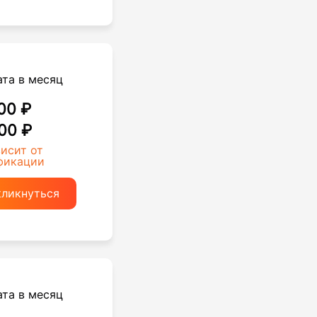
ата в месяц
00 ₽
00 ₽
висит от
фикации
кликнуться
ата в месяц