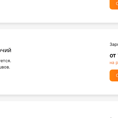
Зар
очий
от
уется.
на 
швов.