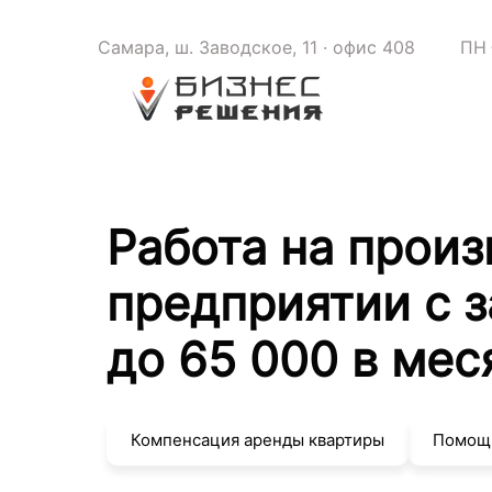
Самара, ш. Заводское, 11 · офис 408
ПН 
Работа на прои
предприятии с 
до 65 000 в мес
Компенсация аренды квартиры
Помощь