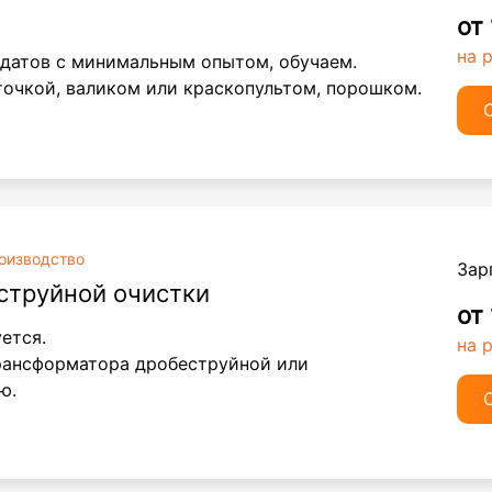
от
на 
датов с минимальным опытом, обучаем.
точкой, валиком или краскопультом, порошком.
оизводство
Зар
струйной очистки
от
ется.
на 
рансформатора дробеструйной или
ю.