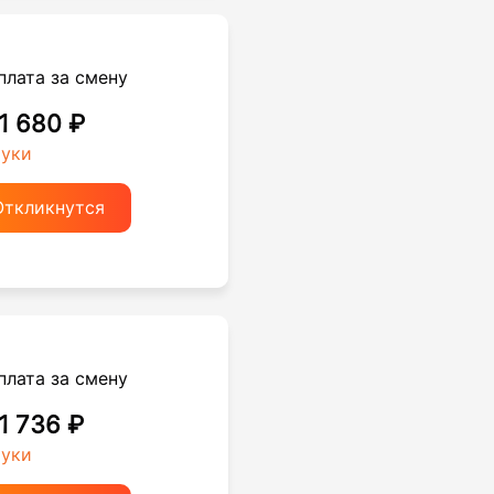
плата за смену
 1 680 ₽
руки
Откликнутся
плата за смену
 1 736 ₽
руки