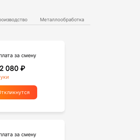
роизводство
Металлообработка
плата за смену
 2 080 ₽
руки
Откликнутся
плата за смену