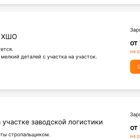
Зар
к ХШО
от
ется.
на 
 мелкий деталей с участка на участок.
Зар
 участке заводской логистики
от
оты стропальщиком.
на 