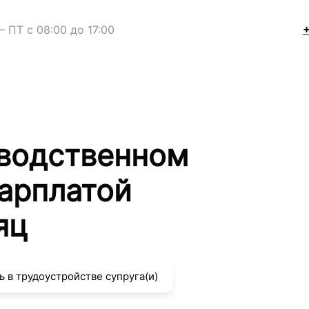
− ПТ с 08:00 до 17:00
+
зводственном
зарплатой
яц
 в трудоустройстве супруга(и)