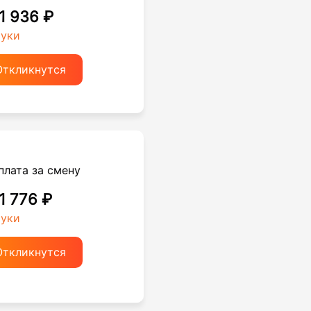
 1 936 ₽
руки
Откликнутся
плата за смену
 1 776 ₽
руки
Откликнутся