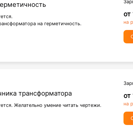
Зар
герметичность
от
уется.
на 
рансформатора на герметичность.
Зар
чника трансформатора
от
на 
ется. Желательно умение читать чертежи.