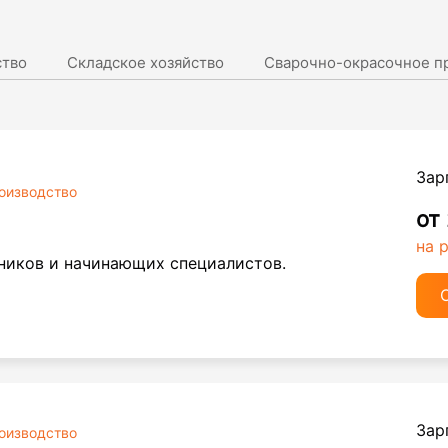
ство
Складское хозяйство
Сварочно-окрасочное п
Зар
оизводство
от
на 
ников и начинающих специалистов.
Зар
оизводство