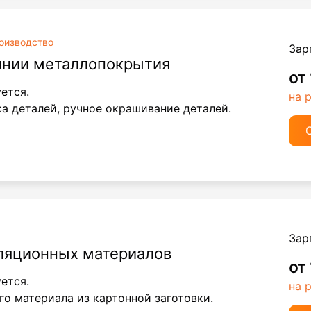
оизводство
Зар
инии металлопокрытия
от
уется.
на 
са деталей, ручное окрашивание деталей.
Зар
ляционных материалов
от
ется.
на 
о материала из картонной заготовки.