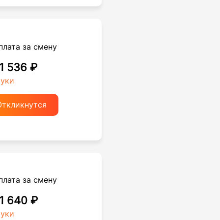
плата за смену
 1 536 ₽
руки
Откликнутся
плата за смену
 1 640 ₽
руки