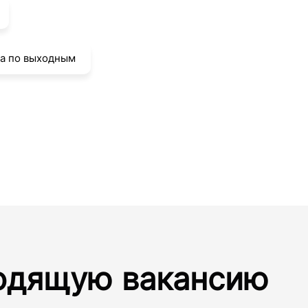
та по выходным
одящую вакансию